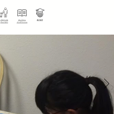
グローバル
オンライン
​親子留学
​チューター
​イングリッシュ