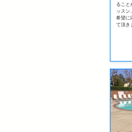
ること
ッスン
希望に
て頂き