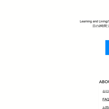
Learning an
日の2時間
ABO
​会
FA
​お