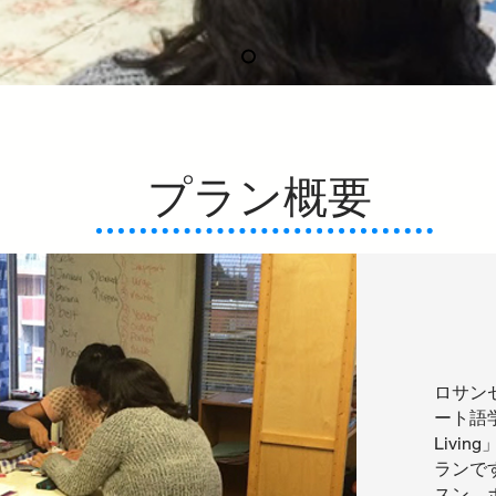
プラン概要
ロサン
ート語学学
Livi
ランで
スン、