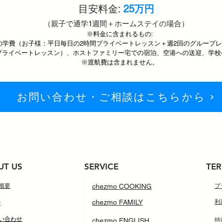
目安料金:
25万円
（親子で通学1週間＋ホームステイの場合）
※料金に含まれるもの:
d Livingの学費（お子様：平日毎日の2時間プライベートレッスン＋週2回のグル
プライベートレッスン）、ホストファミリー宅での宿泊、空港への送迎、学校
※渡航費は含まれません。
お問い合わせ・ご相談はこちらから
UT US
SERVICE
TER
社概要
chezmo COOKING
プ
Q
chezmo FAMILY
利
問い合わせ
chezmo ENGLISH
​