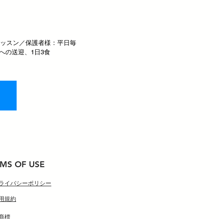
ープレッスン／保護者様：平日毎
への送迎、1日3食
MS OF USE
ライバシーポリシー
用規約
特商標