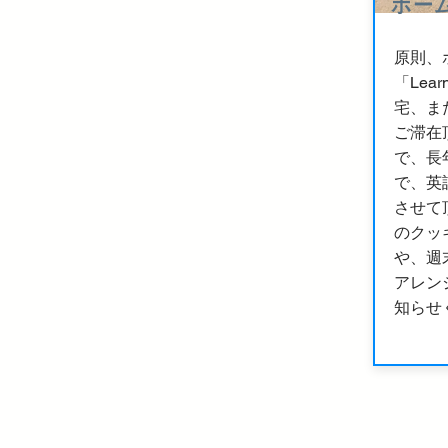
ホー
原則、
「Lear
宅、ま
ご滞在
で、長
で、英
させて
のクッ
や、週
アレン
知らせ